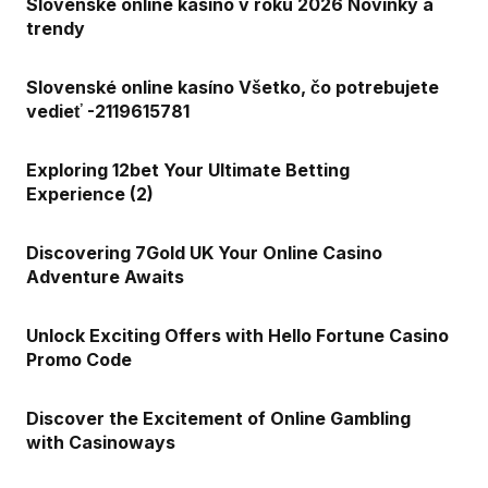
Slovenské online kasíno v roku 2026 Novinky a
trendy
Slovenské online kasíno Všetko, čo potrebujete
vedieť -2119615781
Exploring 12bet Your Ultimate Betting
Experience (2)
Discovering 7Gold UK Your Online Casino
Adventure Awaits
Unlock Exciting Offers with Hello Fortune Casino
Promo Code
Discover the Excitement of Online Gambling
with Casinoways