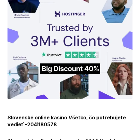
Slovenské online kasíno Všetko, čo potrebujete
vedieť -2041180578