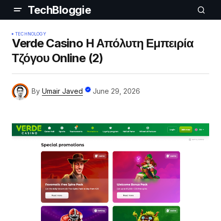
TechBloggie
TECHNOLOGY
Verde Casino Η Απόλυτη Εμπειρία
Τζόγου Online (2)
By
Umair Javed
June 29, 2026